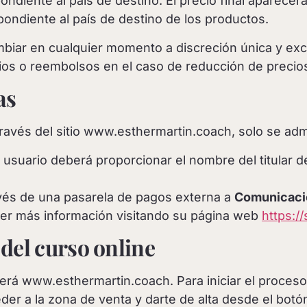
pondiente al país de destino. El precio final aparece
spondiente al país de destino de los productos.
mbiar en cualquier momento a discreción única y ex
ios o reembolsos en el caso de reducción de precio
as
través del sitio www.esthermartin.coach, solo se admi
l usuario deberá proporcionar el nombre del titular de
avés de una pasarela de pagos externa a
Comunicació
er más información visitando su página web
https:/
del curso online
será www.esthermartin.coach. Para iniciar el proces
 a la zona de venta y darte de alta desde el botón