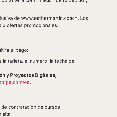
rá durante la confirmación de tu pedido y
clusiva de www.esthermartin.coach. Los
s u ofertas promocionales.
tirá el pago:
 la tarjeta, el número, la fecha de
n y Proyectos Digitales,
/stripe.com/es
.
o de contratación de cursos
 alta.